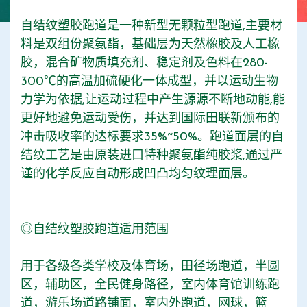
自结纹塑胶跑道是一种新型无颗粒型跑道,主要材
料是双组份聚氨酯，基础层为天然橡胶及人工橡
胶，混合矿物质填充剂、稳定剂及色料在280-
300℃的高温加硫硬化一体成型，并以运动生物
力学为依据,让运动过程中产生源源不断地动能,能
更好地避免运动受伤，并达到国际田联新颁布的
冲击吸收率的达标要求35%~50%。跑道面层的自
结纹工艺是由原装进口特种聚氨酯纯胶浆,通过严
谨的化学反应自动形成凹凸均匀纹理面层。
◎自结纹塑胶跑道适用范围
用于各级各类学校及体育场，田径场跑道，半圆
区，辅助区，全民健身路径，室内体育馆训练跑
道，游乐场道路铺面，室内外跑道，网球，篮